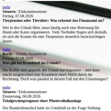
mehr
Steuern
/ Einkommensteuer
Freitag, 07.08.2026
Tierpension oder Tiersitter: Was erkennt das Finanzamt an?
Wer in den Urlaub fährt, muss häufig auch eine Betreuung für
Hund oder Katze organisieren. Viele Tierhalter fragen sich deshalb,
ob sich die Kosten für eine Tierpension steuerlich berücksichtigen
lassen.
mehr
Recht
/ Arbeits-/Sozialrecht
Freitag, 07.08.2026
Was gilt bei Krankheit im Urlaub?
Die Koffer sind gepackt, der Urlaub hat begonnen – und dann
macht ausgerechnet eine Krankheit einen Strich durch die
Rechnung. Doch was passiert in diesem Fall mit den Urlaubstagen?
mehr
Steuern
/ Einkommensteuer
Donnerstag, 06.08.2026
Totalgewinnprognose einer Photovoltaikanlage
Der Bundesfinanzhof hatte im Urteilsfall zu der Frage Stellung